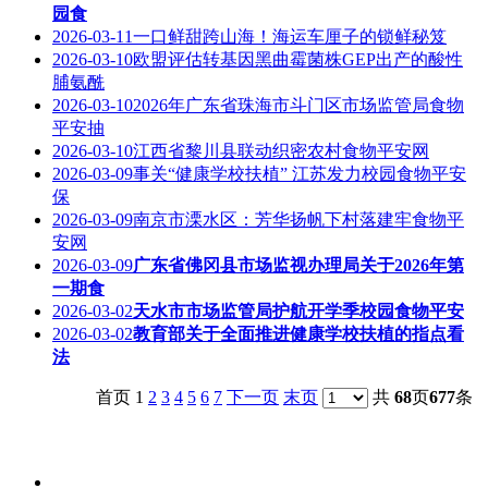
园食
2026-03-11
一口鲜甜跨山海！海运车厘子的锁鲜秘笈
2026-03-10
欧盟评估转基因黑曲霉菌株GEP出产的酸性
脯氨酰
2026-03-10
2026年广东省珠海市斗门区市场监管局食物
平安抽
2026-03-10
江西省黎川县联动织密农村食物平安网
2026-03-09
事关“健康学校扶植” 江苏发力校园食物平安
保
2026-03-09
南京市溧水区：芳华扬帆下村落建牢食物平
安网
2026-03-09
广东省佛冈县市场监视办理局关于2026年第
一期食
2026-03-02
天水市市场监管局护航开学季校园食物平安
2026-03-02
教育部关于全面推进健康学校扶植的指点看
法
首页 1
2
3
4
5
6
7
下一页
末页
共
68
页
677
条
关于我们