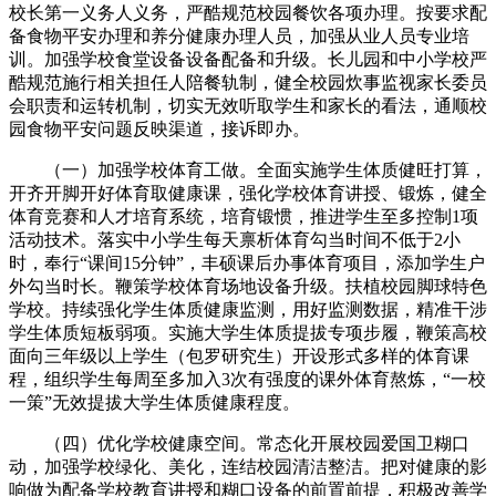
校长第一义务人义务，严酷规范校园餐饮各项办理。按要求配
备食物平安办理和养分健康办理人员，加强从业人员专业培
训。加强学校食堂设备设备配备和升级。长儿园和中小学校严
酷规范施行相关担任人陪餐轨制，健全校园炊事监视家长委员
会职责和运转机制，切实无效听取学生和家长的看法，通顺校
园食物平安问题反映渠道，接诉即办。
（一）加强学校体育工做。全面实施学生体质健旺打算，
开齐开脚开好体育取健康课，强化学校体育讲授、锻炼，健全
体育竞赛和人才培育系统，培育锻惯，推进学生至多控制1项
活动技术。落实中小学生每天禀析体育勾当时间不低于2小
时，奉行“课间15分钟”，丰硕课后办事体育项目，添加学生户
外勾当时长。鞭策学校体育场地设备升级。扶植校园脚球特色
学校。持续强化学生体质健康监测，用好监测数据，精准干涉
学生体质短板弱项。实施大学生体质提拔专项步履，鞭策高校
面向三年级以上学生（包罗研究生）开设形式多样的体育课
程，组织学生每周至多加入3次有强度的课外体育熬炼，“一校
一策”无效提拔大学生体质健康程度。
（四）优化学校健康空间。常态化开展校园爱国卫糊口
动，加强学校绿化、美化，连结校园清洁整洁。把对健康的影
响做为配备学校教育讲授和糊口设备的前置前提，积极改善学