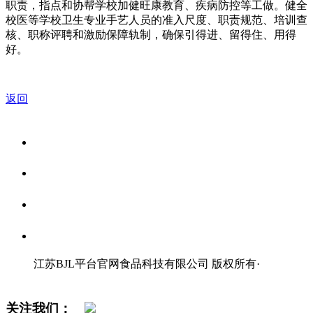
职责，指点和协帮学校加健旺康教育、疾病防控等工做。健全
校医等学校卫生专业手艺人员的准入尺度、职责规范、培训查
核、职称评聘和激励保障轨制，确保引得进、留得住、用得
好。
返回
关于我们
食品安全资讯
食品安全知识
联系我们
江苏BJL平台官网食品科技有限公司 版权所有
·
网站地图
关注我们：