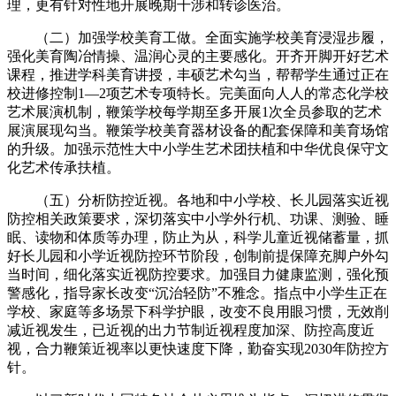
理，更有针对性地开展晚期干涉和转诊医治。
（二）加强学校美育工做。全面实施学校美育浸湿步履，
强化美育陶冶情操、温润心灵的主要感化。开齐开脚开好艺术
课程，推进学科美育讲授，丰硕艺术勾当，帮帮学生通过正在
校进修控制1—2项艺术专项特长。完美面向人人的常态化学校
艺术展演机制，鞭策学校每学期至多开展1次全员参取的艺术
展演展现勾当。鞭策学校美育器材设备的配套保障和美育场馆
的升级。加强示范性大中小学生艺术团扶植和中华优良保守文
化艺术传承扶植。
（五）分析防控近视。各地和中小学校、长儿园落实近视
防控相关政策要求，深切落实中小学外行机、功课、测验、睡
眠、读物和体质等办理，防止为从，科学儿童近视储蓄量，抓
好长儿园和小学近视防控环节阶段，创制前提保障充脚户外勾
当时间，细化落实近视防控要求。加强目力健康监测，强化预
警感化，指导家长改变“沉治轻防”不雅念。指点中小学生正在
学校、家庭等多场景下科学护眼，改变不良用眼习惯，无效削
减近视发生，已近视的出力节制近视程度加深、防控高度近
视，合力鞭策近视率以更快速度下降，勤奋实现2030年防控方
针。