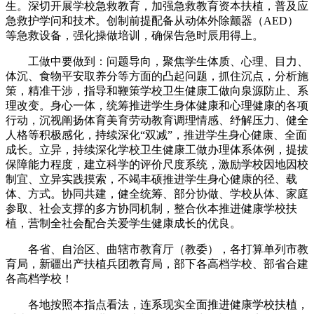
生。深切开展学校急救教育，加强急救教育资本扶植，普及应
急救护学问和技术。创制前提配备从动体外除颤器（AED）
等急救设备，强化操做培训，确保告急时辰用得上。
工做中要做到：问题导向，聚焦学生体质、心理、目力、
体沉、食物平安取养分等方面的凸起问题，抓住沉点，分析施
策，精准干涉，指导和鞭策学校卫生健康工做向泉源防止、系
理改变。身心一体，统筹推进学生身体健康和心理健康的各项
行动，沉视阐扬体育美育劳动教育调理情感、纾解压力、健全
人格等积极感化，持续深化“双减”，推进学生身心健康、全面
成长。立异，持续深化学校卫生健康工做办理体系体例，提拔
保障能力程度，建立科学的评价尺度系统，激励学校因地因校
制宜、立异实践摸索，不竭丰硕推进学生身心健康的径、载
体、方式。协同共建，健全统筹、部分协做、学校从体、家庭
参取、社会支撑的多方协同机制，整合伙本推进健康学校扶
植，营制全社会配合关爱学生健康成长的优良。
各省、自治区、曲辖市教育厅（教委），各打算单列市教
育局，新疆出产扶植兵团教育局，部下各高档学校、部省合建
各高档学校！
各地按照本指点看法，连系现实全面推进健康学校扶植，