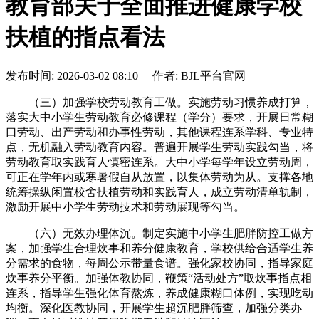
教育部关于全面推进健康学校
扶植的指点看法
发布时间: 2026-03-02 08:10 作者: BJL平台官网
（三）加强学校劳动教育工做。实施劳动习惯养成打算，
落实大中小学生劳动教育必修课程（学分）要求，开展日常糊
口劳动、出产劳动和办事性劳动，其他课程连系学科、专业特
点，无机融入劳动教育内容。普遍开展学生劳动实践勾当，将
劳动教育取实践育人慎密连系。大中小学每学年设立劳动周，
可正在学年内或寒暑假自从放置，以集体劳动为从。支撑各地
统筹操纵闲置校舍扶植劳动和实践育人，成立劳动清单轨制，
激励开展中小学生劳动技术和劳动展现等勾当。
（六）无效办理体沉。制定实施中小学生肥胖防控工做方
案，加强学生合理炊事和养分健康教育，学校供给合适学生养
分需求的食物，每周公示带量食谱。强化家校协同，指导家庭
炊事养分平衡。加强体教协同，鞭策“活动处方”取炊事指点相
连系，指导学生强化体育熬炼，养成健康糊口体例，实现吃动
均衡。深化医教协同，开展学生超沉肥胖筛查，加强分类办